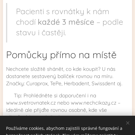
Pacienti s rovnátky k nám
chodí
každé 3 měsíce
– podle
stavu i častěji.
Pomůcky přímo na místě
Nechcete složitě shánět, co kde koupit? U nás
dostanete sestavený balíček rovnou na míru.
Značky: Curaprox, TePe, Herbadent, Swissdent aj.
📍 Tip: Prohlédněte si doporučení i na
www.svetrovnatek.cz nebo www.nechcikazy.cz –
ideálně ale přijďte rovnou osobně, kde vše
přizpůsobíme právě vám.
Používáme cookies, abychom zajistili správné fungování a