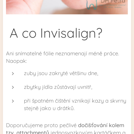
A co Invisalign?
Ani snímatelné fólie neznamenají méně práce.
Naopak:
zuby jsou zakryté většinu dne,
zbytky jídla zůstávají uvnitř,
při špatném čištění vznikají kazy a skvrny
stejně jako u drátků.
Doporučujeme proto pečlivé
dočišťování kolem
tzv. attachmentů
jednosvazkovým kartáčkem a