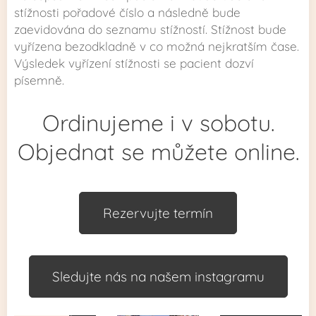
stížnosti pořadové číslo a následně bude
zaevidována do seznamu stížností. Stížnost bude
vyřízena bezodkladně v co možná nejkratším čase.
Výsledek vyřízení stížnosti se pacient dozví
písemně.
Ordinujeme i v sobotu.
Objednat se můžete online.
Rezervujte termín
Sledujte nás na našem instagramu